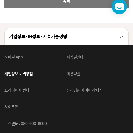
목록
챗
봇
기업정보 · IR정보 · 지속가능경영
모바일 App
저작권안내
개인정보 처리방침
이용약관
프라이버시 센터
윤리경영 사이버 감사실
사이트맵
고객센터 : 080-600-6000