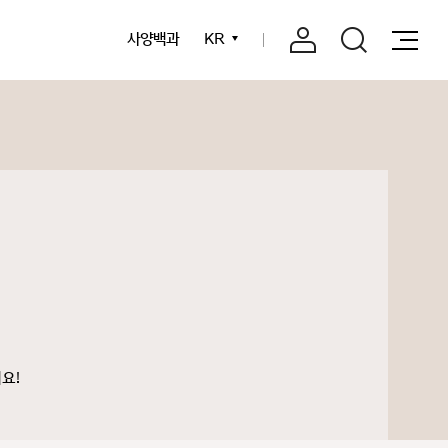
사양백과
KR
요!