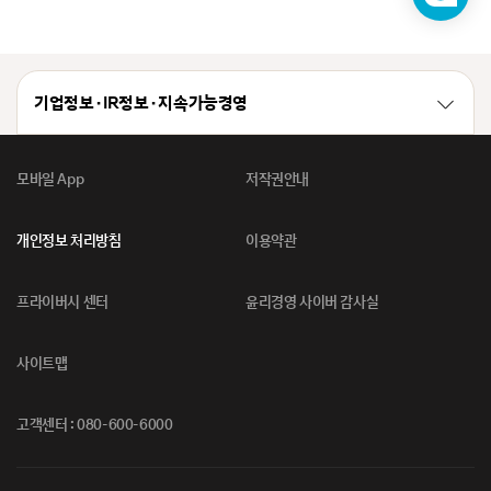
챗
봇
기업정보 · IR정보 · 지속가능경영
모바일 App
저작권안내
개인정보 처리방침
이용약관
프라이버시 센터
윤리경영 사이버 감사실
사이트맵
고객센터 : 080-600-6000