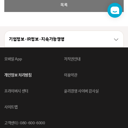
목록
챗
봇
기업정보 · IR정보 · 지속가능경영
모바일 App
저작권안내
개인정보 처리방침
이용약관
프라이버시 센터
윤리경영 사이버 감사실
사이트맵
고객센터 : 080-600-6000