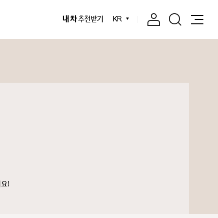
내 차
추천받기
KR
요!