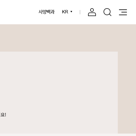
사양백과
KR
요!