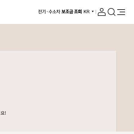
전기 · 수소차
보조금 조회
KR
요!