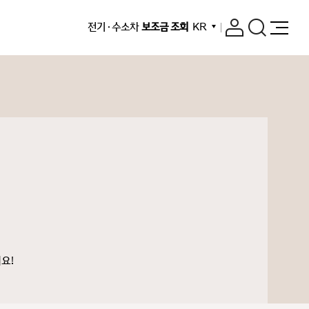
전기 · 수소차
보조금 조회
KR
요!