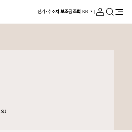
전기 · 수소차
보조금 조회
KR
요!