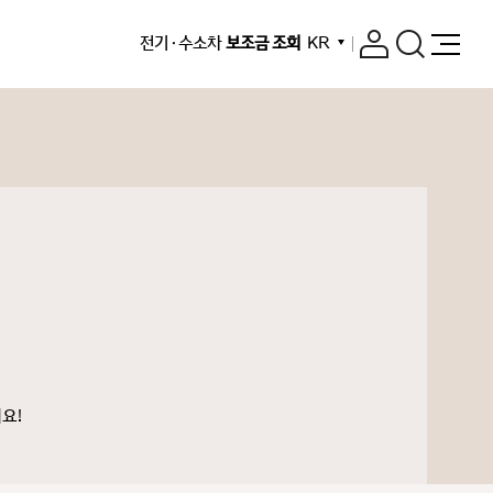
전기 · 수소차
보조금 조회
KR
요!