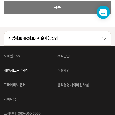
목록
챗
봇
기업정보 · IR정보 · 지속가능경영
모바일 App
저작권안내
개인정보 처리방침
이용약관
프라이버시 센터
윤리경영 사이버 감사실
사이트맵
고객센터 : 080-600-6000