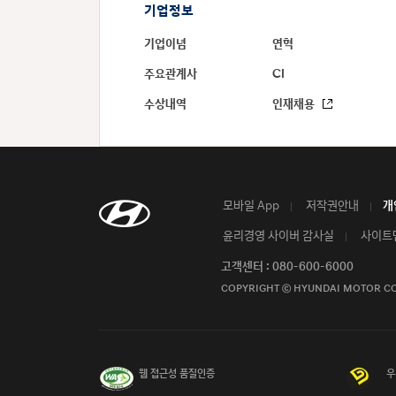
기업정보
기업이념
연혁
주요관계사
CI
수상내역
인재채용
모바일 App
저작권안내
개
윤리경영 사이버 감사실
사이트
고객센터 : 080-600-6000
COPYRIGHT ⓒ HYUNDAI MOTOR C
웹 접근성 품질인증
우