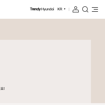
Trendy
Hyundai
KR
요!