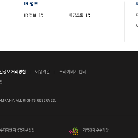
IR 정보
IR 정보
배당조회
인정보 처리방침
이용약관
프라이버시 센터
맵
OMPANY.
ALL RIGHTS RESERVED.
수디자인 지식경제부선정
가족친화 우수기관