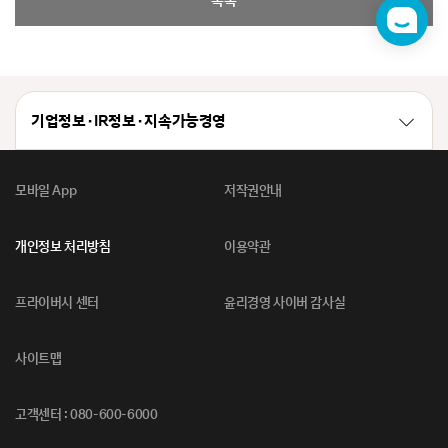
목록
챗
봇
기업정보 · IR정보 · 지속가능경영
모바일 App
저작권안내
개인정보 처리방침
이용약관
프라이버시 센터
윤리경영 사이버 감사실
사이트맵
고객센터 : 080-600-6000