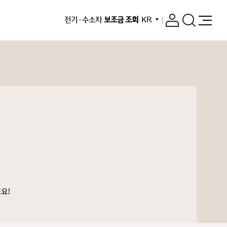
전기 · 수소차
보조금 조회
KR
요!