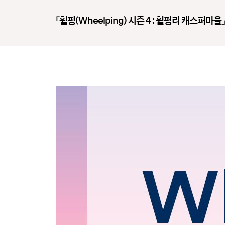
「휠핑(Wheelping) 시즌 4 : 휠핑리 캐스퍼마을