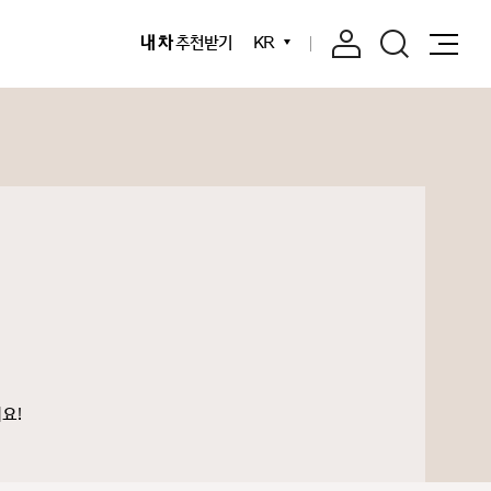
내 차
추천받기
KR
요!