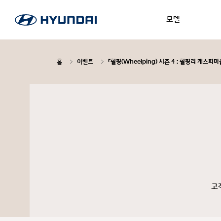
모델
홈
이벤트
「휠핑(Wheelping) 시즌 4 : 휠핑리 캐스퍼
고