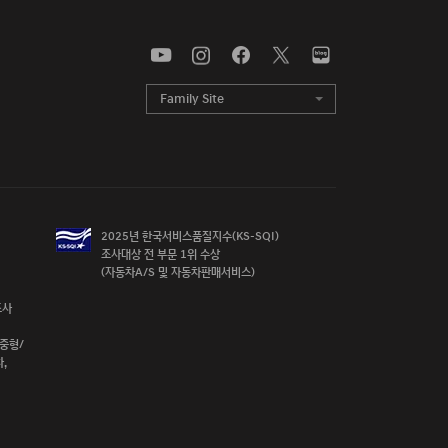
Family Site
목록
열기
2025년 한국서비스품질지수(KS-SQI)

조사대상 전 부문 1위 수상

(자동차A/S 및 자동차판매서비스) 
사

중형/


