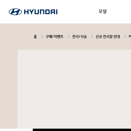
모델
홈
구매/이벤트
전시/시승
신규 전시장 안내