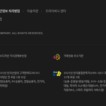
인정보 처리방침
이용약관
프라이버시 센터
맵
OMPANY.
ALL RIGHTS RESERVED.
수디자인 지식경제부선정
가족친화 우수기관
025년 한국산업의 고객만족도(KCSI)

2025년 한국품질만족지수(KS-QEI) 조
사대상 전 부문 1위 수상

12개 부문 1위

일반승용차, RV승용차, 경형승용차, 전기차, 
(승용-준중형/중형/대형, SUV-소형/준
리미엄)
대형, 럭셔리-D,E세단/대형SUV, 전기차,
자동차AS, 스마트 모빌리티 서비스앱)