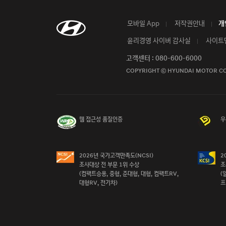
모바일 App
저작권안내
개
윤리경영 사이버 감사실
사이트
고객센터 : 080-600-6000
COPYRIGHT ⓒ HYUNDAI MOTOR C
웹 접근성 품질인증
우
2026년 국가고객만족도(NCSI)

2
조사대상 전 부문 1위 수상

조
(컴팩트승용, 중형, 준대형, 대형, 컴팩트RV, 
(
대형RV, 전기차)
프