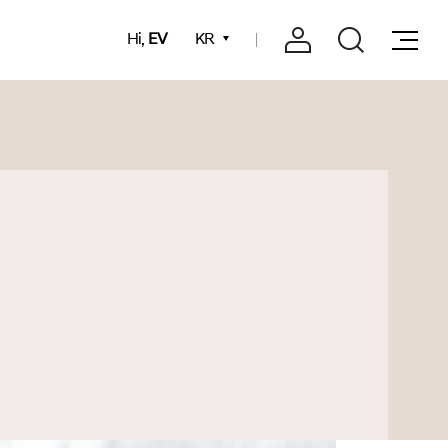
Hi,
EV
KR