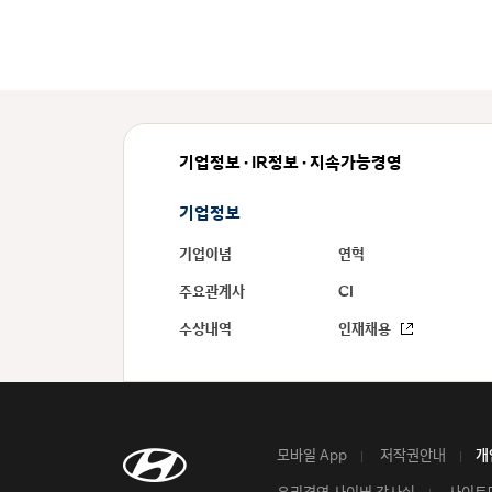
기업정보 · IR정보 · 지속가능경영
기업정보
기업이념
연혁
주요관계사
CI
수상내역
인재채용
모바일 App
저작권안내
개