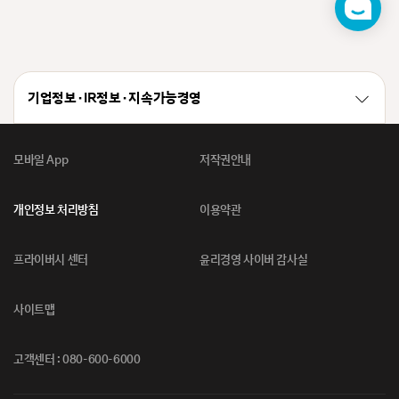
챗
봇
기업정보 · IR정보 · 지속가능경영
모바일 App
저작권안내
개인정보 처리방침
이용약관
프라이버시 센터
윤리경영 사이버 감사실
사이트맵
고객센터 : 080-600-6000