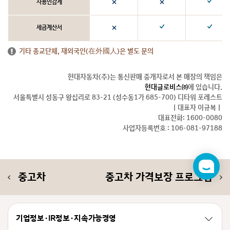
사용인감계
세금계산서
기타 종교단체, 재외국인(在外國人)은 별도 문의
현대자동차(주)는 통신판매 중개자로서 본 매장의 책임은
현대글로비스㈜
에 있습니다.
서울특별시 성동구 왕십리로 83-21 (성수동1가 685-700) 디타워 포레스트
ㅣ대표자 이규복ㅣ
대표전화: 1600-0080
사업자등록번호 : 106-081-97188
챗
중고차
중고차 가격보장 프로그램
봇
기업정보 · IR정보 · 지속가능경영