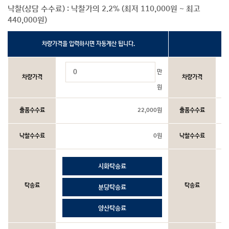
낙찰(상담 수수료) : 낙찰가의 2.2% (최저 110,000원 ~ 최고
440,000원)
차량가격을 입력하시면 자동계산 됩니다.
예
만
차량가격
차량가격
원
출품수수료
22,000원
출품수수료
낙찰수수료
0원
낙찰수수료
시화탁송료
탁송료
탁송료
분당탁송료
양산탁송료