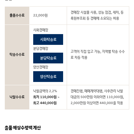
경매장 시설물 사용, 성능 점검, 세차, 등
출품수수료
22,000원
록원부조회 등 경매에 소요되는 비용
시화경매장
시화탁송료
분당경매장
고객이 직접 입고 가능, 지역별 탁송 수수
탁송수수료
료 차등 적용
분당탁송료
양산경매장
양산탁송료
낙찰금액의 2.2%
경매진행, 매매계약대행, 사후관리 낙찰
낙찰수수료
최저 110,000원 ~
대금의 500만원 이하이면 110,000원,
최고 440,000원
2,000만원 이상이면 440,000을 적용
출품 예상수령액 계산