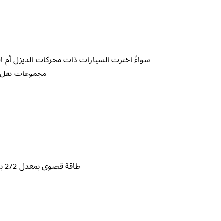
سواءً اخترت السيارات ذات محركات الديزل أم ال
مجموعات نقل ال
طاقة قصوى بمعدل 272 بيكو ثانية 6400 لفة في الدقيقة وعزم أقصى مقداره 33.8 كجم.م عند سرعة 5000 لفة في الدقيقة.