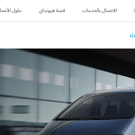
الاتصال بالخدمات
قصة هيونداي
search
حلول الأعما
داء