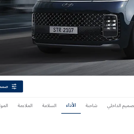
صمم 
صميم الداخلي
شاحنة
الأداء
السلامة
الملاءمة
المو