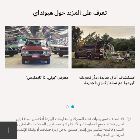
تعرف على المزيد حول هيونداي
نق
استكشاف آفاق جديدة: عزِّز تجربتك
معرض "بوني، ذا تايمليس"
اليومية مع سانتا إف إي الجديدة
قد تختلف صور ومواصفات المحرك والمعلومات الواردة أعلاه من منطقة إلى
أخرى. تستند جميع المعلومات والأشكال التوضيحية إلى البيانات المتاحة في وقت
النشر وخاضعة للتغيير دون إشعار مسبق. يرجى زيارة صفحتنا أو وكيلنا الإقليمي
لمزيد من المعلومات.