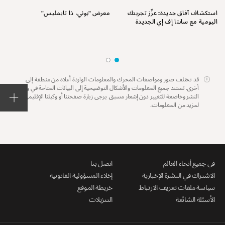
استكشاف آفاق جديدة: عزِّز تجربتك
معرض "بوني، ذا تايمليس"
اليومية مع سانتا إف إي الجديدة
قد تختلف صور ومواصفات المحرك والمعلومات الواردة أعلاه من منطقة إلى
أخرى. تستند جميع المعلومات والأشكال التوضيحية إلى البيانات المتاحة في وقت
النشر وخاضعة للتغيير دون إشعار مسبق. يرجى زيارة صفحتنا أو وكيلنا الإقليمي
لمزيد من المعلومات.
في جميع أنحاء العالم
اتصل بنا
الاشتراك في النشرة الإخبارية
إخلاء المسؤولية القانونية
سياسة ملفات تعريف الارتباط
خريطة الموقع
الأسئلة الشائعة
التنزيلات