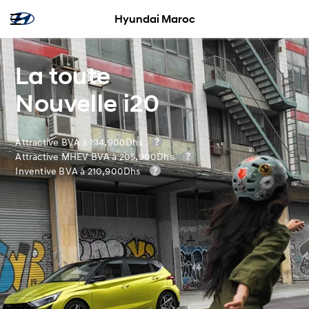
Hyundai Maroc
La toute
Nouvelle i20
Attractive BVA à 194,900Dhs
Attractive MHEV BVA à 205,900Dhs
Inventive BVA à 210,900Dhs