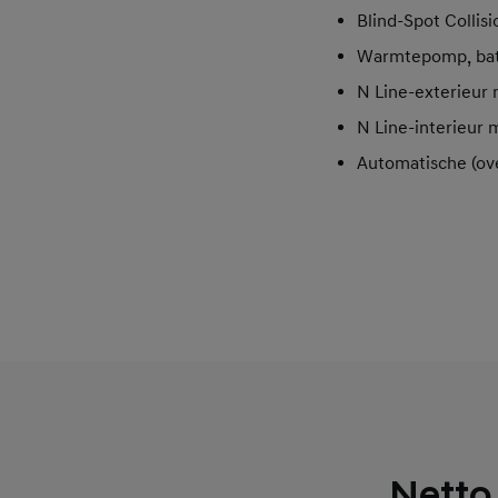
Blind-Spot Collis
Warmtepomp, batt
N Line-exterieur
N Line-interieur 
Automatische (ove
Netto 