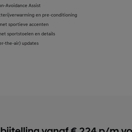
ion-Avoidance Assist
erijverwarming en pre-conditioning
 met sportieve accenten
met sportstoelen en details
r-the-air) updates
bijtelling vanaf € 224 p/m v