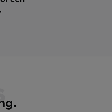
.
s
ng.