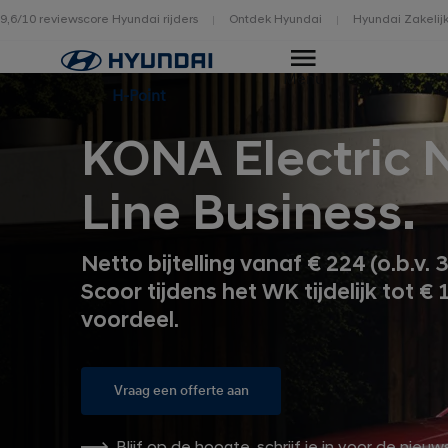
9,6/10 reviewscore Hyundai rijders
Ontdek Hyundai
Hyundai Zakelij
Home
Menu
H-Point
KONA Electric 
Line Business.
Netto bijtelling vanaf € 224 (o.b.v. 
Scoor tijdens het WK tijdelijk tot € 
voordeel.
Vraag een offerte aan
Blijf op de hoogte, schrijf je in voor de nieuw