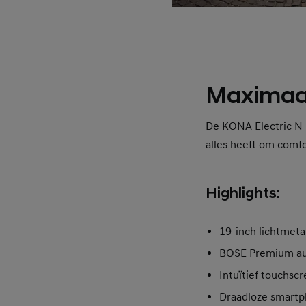
Maximaal
De KONA Electric N L
alles heeft om comf
Highlights:
19-inch lichtmeta
BOSE Premium au
Intuïtief touchsc
Draadloze smartp