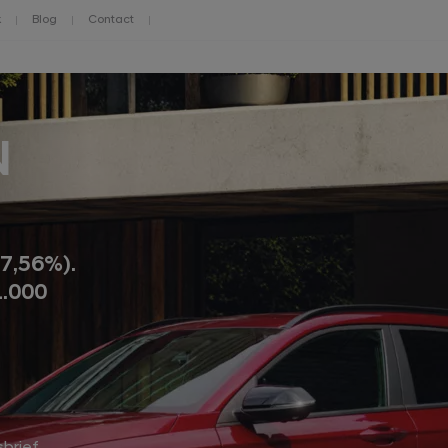
k
Blog
Contact
N
37,56%).
1.000
sbrief.