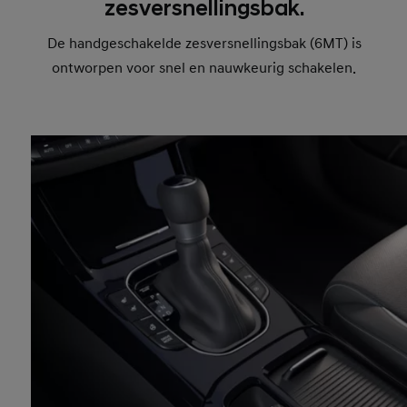
zesversnellingsbak.
De handgeschakelde zesversnellingsbak (6MT) is
ontworpen voor snel en nauwkeurig schakelen.