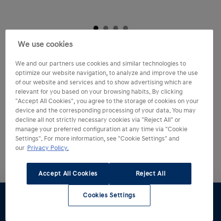
We use cookies
We and our partners use cookies and similar technologies to
optimize our website navigation, to analyze and improve the use
of our website and services and to show advertising which are
relevant for you based on your browsing habits. By clicking
"Accept All Cookies", you agree to the storage of cookies on your
device and the corresponding processing of your data. You may
decline all not strictly necessary cookies via "Reject All" or
Hyundai 5 jaar
manage your preferred configuration at any time via "Cookie
garantie zonder
Settings". For more information, see "Cookie Settings" and
our
Privacy Policy.
kilometerbeperking.
Accept All Cookies
Reject All
Net als elke andere Hyundai wordt ook de i30 Wagon
gebouwd volgens de hoogste kwaliteitsnormen. Die
Cookies Settings
kwaliteit benadrukken we met onze unieke en
Proefrit
Offerte
Brochure
Stel samen
Voorraad