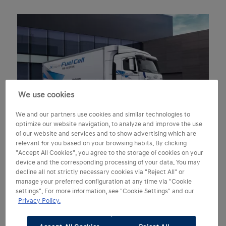
We use cookies
We and our partners use cookies and similar technologies to
optimize our website navigation, to analyze and improve the use
of our website and services and to show advertising which are
Hydrogenelektriske lastebiler i
relevant for you based on your browsing habits. By clicking
"Accept All Cookies", you agree to the storage of cookies on your
Sveits
device and the corresponding processing of your data. You may
decline all not strictly necessary cookies via "Reject All" or
Hyundai Hydrogen Mobility AG leier ut utslippsfrie
manage your preferred configuration at any time via "Cookie
XCIENT hydrogenelektriske lastebiler i Sveits.
settings". For more information, see "Cookie Settings" and our
Privacy Policy.
Les mer