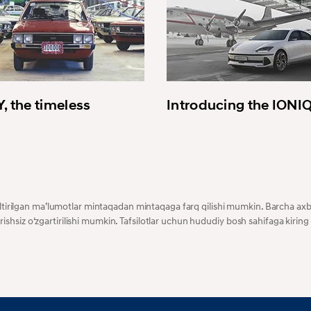
, the timeless
Introducing the IONI
keltirilgan maʼlumotlar mintaqadan mintaqaga farq qilishi mumkin. Barcha axb
hsiz oʻzgartirilishi mumkin. Tafsilotlar uchun hududiy bosh sahifaga kiring 