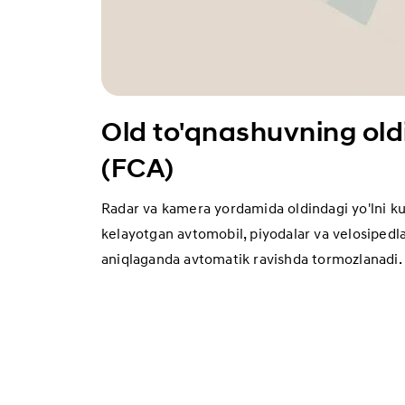
Old to'qnashuvning oldin
(FCA)
Radar va kamera yordamida oldindagi yo'lni kuz
kelayotgan avtomobil, piyodalar va velosipedl
aniqlaganda avtomatik ravishda tormozlanadi.