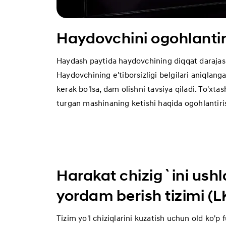
Haydovchini ogohlanti
Haydash paytida haydovchining diqqat darajasin
Haydovchining e'tiborsizligi belgilari aniqlang
kerak bo'lsa, dam olishni tavsiya qiladi. To'xt
turgan mashinaning ketishi haqida ogohlantiris
Harakat chizig`ini ushl
yordam berish tizimi (L
Tizim yo'l chiziqlarini kuzatish uchun old ko'p