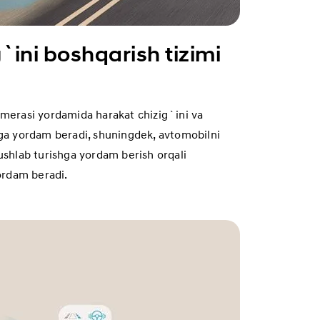
`ini boshqarish tizimi
amerasi yordamida harakat chizig`ini va
hga yordam beradi, shuningdek, avtomobilni
 ushlab turishga yordam berish orqali
rdam beradi.