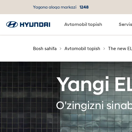
Yagona aloqa markazi
1248
Avtomobil topish
Til
SNS page
Servi
Bosh sahifa
Avtomobil topish
The new E