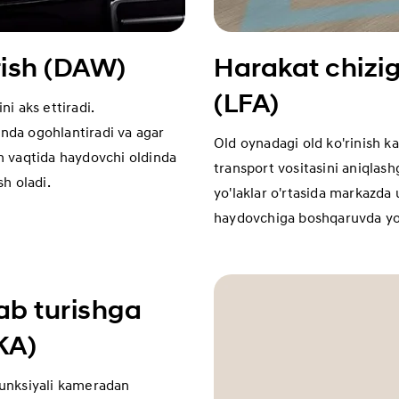
rish (DAW)
Harakat chizig
(LFA)
i aks ettiradi.
anda ogohlantiradi va agar
Old oynadagi old ko'rinish k
ash vaqtida haydovchi oldinda
transport vositasini aniqlas
h oladi.
yo'laklar o'rtasida markazda
haydovchiga boshqaruvda yo
ab turishga
KA)
 funksiyali kameradan