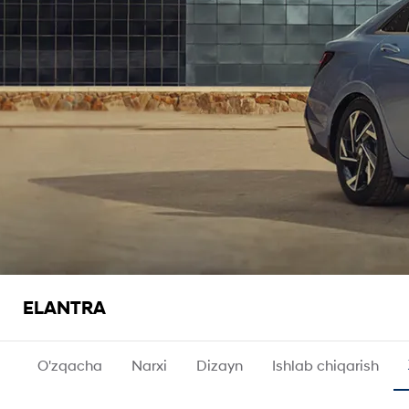
ELANTRA
O'zqacha
Narxi
Dizayn
Ishlab chiqarish