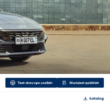
Test-drayvga yozilish
Murojaat qoldirish
katalog