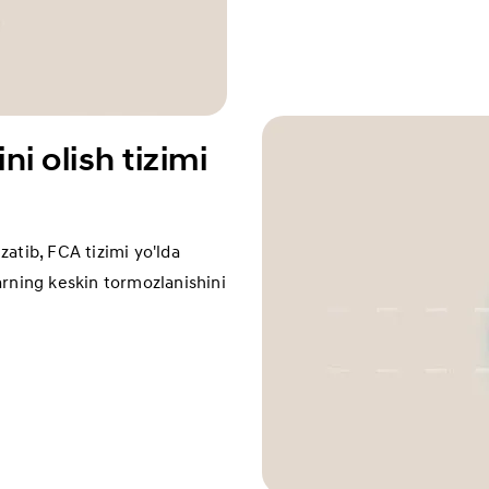
i olish tizimi
atib, FCA tizimi yo'lda
arning keskin tormozlanishini