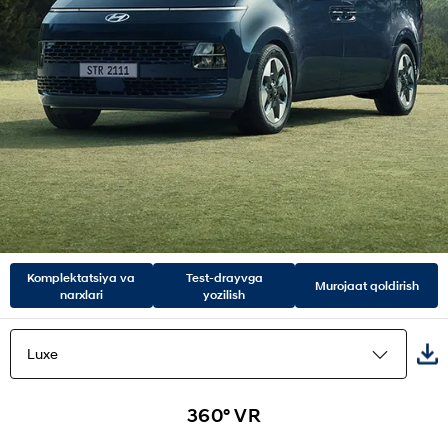
Komplektatsiya va
Test-drayvga
Murojaat qoldirish
narxlari
yozilish
Luxe
360° VR
O'zgacha