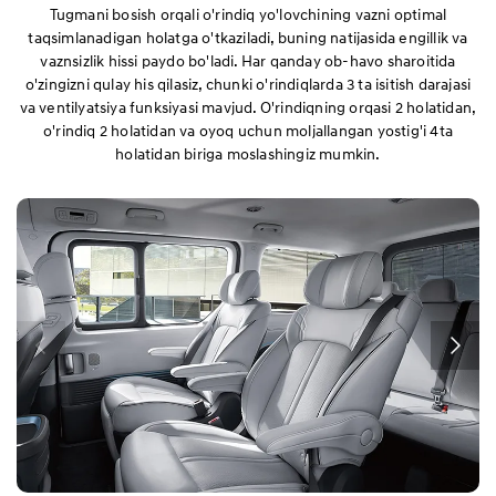
Tugmani bosish orqali o'rindiq yo'lovchining vazni optimal
taqsimlanadigan holatga o'tkaziladi, buning natijasida engillik va
vaznsizlik hissi paydo bo'ladi. Har qanday ob-havo sharoitida
o'zingizni qulay his qilasiz, chunki o'rindiqlarda 3 ta isitish darajasi
va ventilyatsiya funksiyasi mavjud. O'rindiqning orqasi 2 holatidan,
o'rindiq 2 holatidan va oyoq uchun moljallangan yostig'i 4ta
holatidan biriga moslashingiz mumkin.