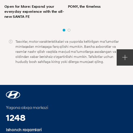
Open for More: Expand your
PONY, the timeless
everyday experience with the all-
new SANTA FE
Tasvirlar, motor xarakteristikalari va yuqorida keltirilgan maʼlumotlar
mintaqadan mintaqaga farq qilishi mumkin. Barcha axborotlar va
rasmlar nashr qilish vaqtida mavjud maʼlumotlarga asoslangan va
oldindan xabar berishsiz oʻzgartirilishi mumkin. Tafsilotlar uchun
hududiy bosh sahifaga kiring yoki dilerga murojaat qiling.
Yagona aloqa markazi
1248
Ishonch raqamlari