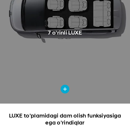
7 o'rinli LUXE
LUXE to'plamidagi dam olish funksiyasiga
ega o'rindiqlar