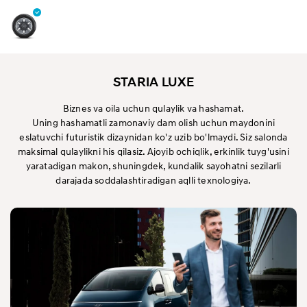
STARIA LUXE
Biznes va oila uchun qulaylik va hashamat.
Uning hashamatli zamonaviy dam olish uchun maydonini
eslatuvchi futuristik dizaynidan ko'z uzib bo'lmaydi. Siz salonda
maksimal qulaylikni his qilasiz. Ajoyib ochiqlik, erkinlik tuyg'usini
yaratadigan makon, shuningdek, kundalik sayohatni sezilarli
darajada soddalashtiradigan aqlli texnologiya.