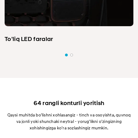
To'liq LED faralar
64 rangli konturli yoritish
Qaysi muhitda bo'lishni xohlasangiz - tinch va osoyishta, quvnoq
va jonli yoki shunchaki neytral - yorug'likni o'zingizning
xohishingizga ko'ra sozlashingiz mumkin.