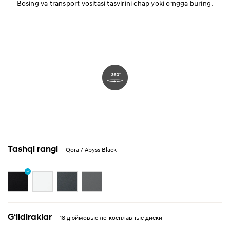
Bosing va transport vositasi tasvirini chap yoki oʻngga buring.
Narxi
Luxe
Ishlab chiqarish
Xavfsizlik
Qulaylik
Xarakteristika
Tashqi rangi
Qora / Abyss Black
Gʻildiraklar
18 дюймовые легкосплавные диски