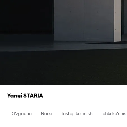
Yangi STARIA
O'zgacha
Narxi
Tashqi ko'rinish
Ichki ko'rini