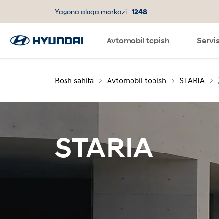
Yagona aloqa markazi
1248
Avtomobil topish
Til
SNS page
Servi
Bosh sahifa
Avtomobil topish
STARIA
STARIA