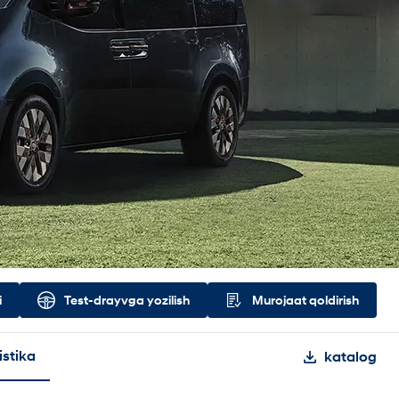
i
Test-drayvga yozilish
Murojaat qoldirish
istika
katalog