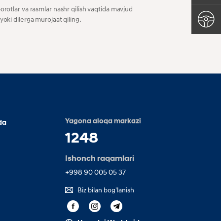
orotlar va rasmlar nashr qilish vaqtida mavjud
yoki dilerga murojaat qiling.
Yagona aloqa markazi
da
1248
Ishonch raqamlari
+998 90 005 05 37
Biz bilan bog'lanish