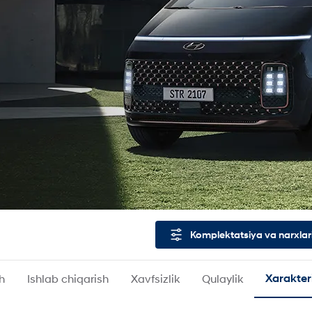
Komplektatsiya va narxlar
sh
Ishlab chiqarish
Xavfsizlik
Qulaylik
Xarakter