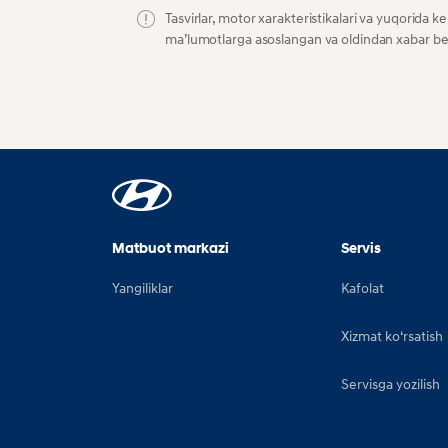
Tasvirlar, motor xarakteristikalari va yuqorida 
maʼlumotlarga asoslangan va oldindan xabar beris
Matbuot markazi
Servis
Yangiliklar
Kafolat
Xizmat koʻrsatish
Servisga yozilish