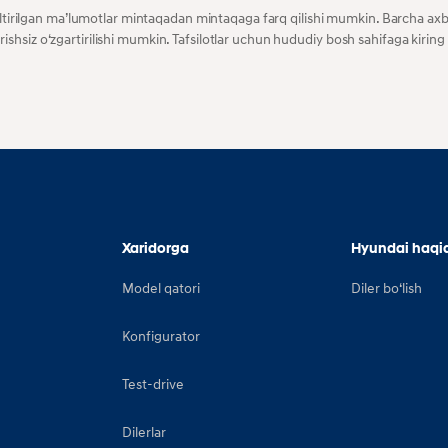
keltirilgan maʼlumotlar mintaqadan mintaqaga farq qilishi mumkin. Barcha axb
hsiz oʻzgartirilishi mumkin. Tafsilotlar uchun hududiy bosh sahifaga kiring 
Xaridorga
Hyundai haqi
Model qatori
Diler boʻlish
Konfigurator
Test-drive
Dilerlar