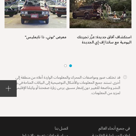
نق
استكشاف آفاق جديدة: عزِّز تجربتك
معرض "بوني، ذا تايمليس"
اليومية مع سانتا إف إي الجديدة
قد تختلف صور ومواصفات المحرك والمعلومات الواردة أعلاه من منطقة إلى
أخرى. تستند جميع المعلومات والأشكال التوضيحية إلى البيانات المتاحة في وقت
النشر وخاضعة للتغيير دون إشعار مسبق. يرجى زيارة صفحتنا أو وكيلنا الإقليمي
لمزيد من المعلومات.
في جميع أنحاء العالم
اتصل بنا
إخلاء المسؤولية القانونية
سياسة ملفات تعريف الارتباط