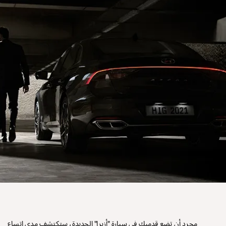
مجرد أن تضع قدميك في سيارة "أزيرا" الجديدة، ستكتشف مدى اتساع