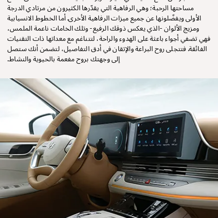
مساحتها الرحبة؛ وهي الرفاهية التي يقدّرها الكثيرون من مرتادي الدرجة
الأولى ويفضّلونها عن جميع ميزات الرفاهية الأخرى. أما الخطوط الانسيابية
ومزيج الألوان -الذي يعكس ذوقك الرفيع- وتلك الخامات ناعمة الملمس،
فهي تضفي أجواء باعثة على الهدوء والراحة، لتتناغم مع معداتها ذات التقنيات
الفائقة. فتتجلى روح البراعة والإتقان في أدق التفاصيل، لتضمن أنك ستصل
إلى وجهتك بروح مفعمة بالحيوية والنشاط.