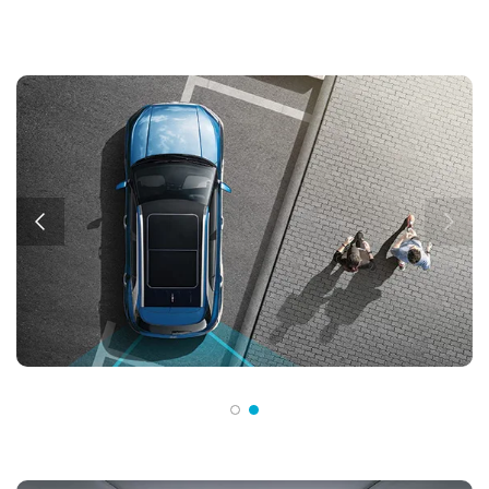
م
ت
ف