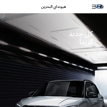
هيونداي البحرين
كل جديد
كريتا