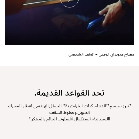
مفتاح هيونداي الرقمي + الملف الشخصي
تحد القواعد القديمة.
"يبرز تصميم ""الديناميكيات البارامترية"" الجمال الهندسي لغطاء المحرك
الطويل وخطوط السقف
االنسيابية، الستكمال األسلوب الحالم والمبتكر."