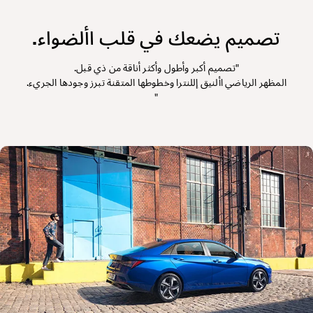
تصميم يضعك في قلب األضواء.
"تصميم أكبر وأطول وأكثر أناقة من ذي قبل.
المظهر الرياضي األنيق إللنترا وخطوطها المتقنة تبرز وجودها الجريء.
"