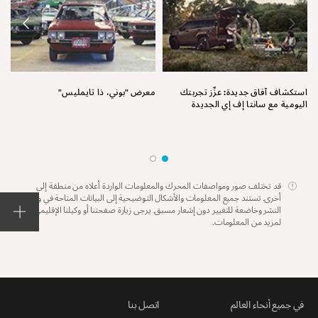
نق
استكشاف آفاق جديدة: عزِّز تجربتك
معرض "بوني، ذا تايمليس"
اليومية مع سانتا إف إي الجديدة
قد تختلف صور ومواصفات المحرك والمعلومات الواردة أعلاه من منطقة إلى
أخرى. تستند جميع المعلومات والأشكال التوضيحية إلى البيانات المتاحة في وقت
النشر وخاضعة للتغيير دون إشعار مسبق. يرجى زيارة صفحتنا أو وكيلنا الإقليمي
لمزيد من المعلومات.
في جميع أنحاء العالم
اتصل بنا