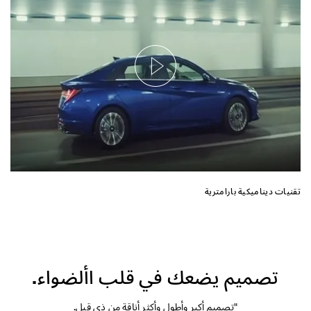
تقنيات ديناميكية بارامترية
تصميم يضعك في قلب األضواء.
"تصميم أكبر وأطول وأكثر أناقة من ذي قبل.