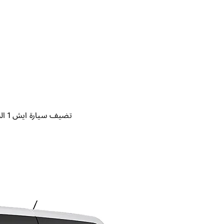
تضيف سيارة ايش 1 الجديدة بعدًا ثريًا ومميزًا لحياتك ، مع تصميمها الفخم والمتطور الذي يجمع بين الأناقة والمغامرة.