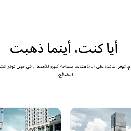
أيا كنت، أينما ذهبت
البضائع.