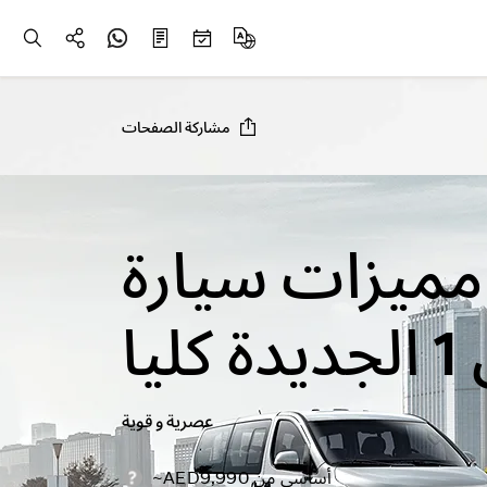
مشاركة الصفحات
مميزات سيارة
ليا
عصرية و قوية
أساسي من AED9,990~