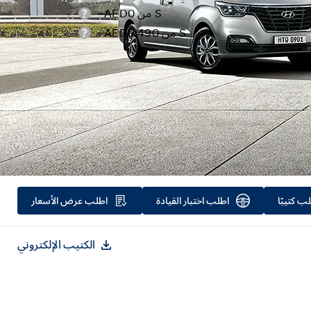
S من AED0~
S من AED9,490~
ب كتيبًا
اطلب اختبار القيادة
اطلب عرض الأسعار
الكتيب الإلكتروني