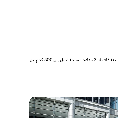
توفر شاحنات ايش 1 كلا من التصميم وتعدد الاستخدام. توفر النافذة على الـ 5 مقاعد مساحة كبيرة للأمتعة ، في حين توفر الشاحنة ذات الـ 3 مقاعد مساحة تصل إلى 800 كجم من