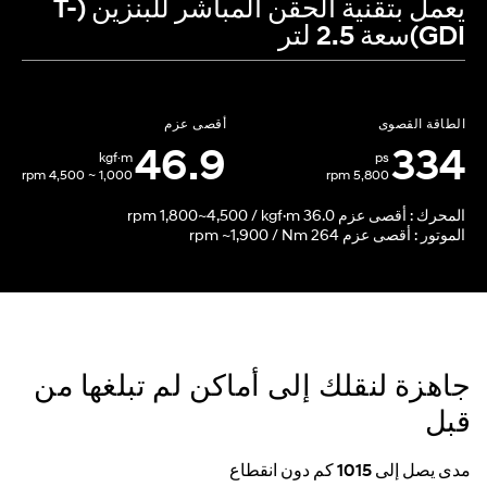
يعمل بتقنية الحقن المباشر للبنزين (T-
GDI)سعة 2.5 لتر
الطاقة القصوى
أقصى عزم
46.9
334
kgf·m
ps
1,000 ~ 4,500 rpm
5,800 rpm
المحرك
: أقصى عزم rpm 1,800~4,500 / kgf·m 36.0
الموتور
: أقصى عزم rpm ~1,900 / Nm 264
جاهزة لنقلك إلى أماكن لم تبلغها من
قبل
مدى يصل إلى 1015 كم دون انقطاع