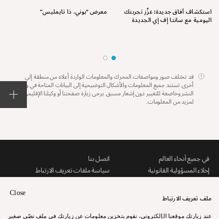
استكشاف آفاق جديدة: عزِّز تجربتك
معرض "بوني، ذا تايمليس"
اليومية مع سانتا إف إي الجديدة
قد تختلف صور ومواصفات المحرك والمعلومات الواردة أعلاه من منطقة إلى
أخرى. تستند جميع المعلومات والأشكال التوضيحية إلى البيانات المتاحة في وقت
النشر وخاضعة للتغيير دون إشعار مسبق. يرجى زيارة صفحتنا أو وكيلنا الإقليمي
لمزيد من المعلومات.
في جميع أنحاء العالم
اتصل بنا
إخلاء المسؤولية القانونية
سياسة ملفات تعريف الارتباط
خريطة الموقع
التنزيلات
Close
ملف تعريف الارتباط
عند زيارتك موقعنا الإلكتروني، نقوم بتخزين معلومات عن زيارتك في ملف نصّي صغير