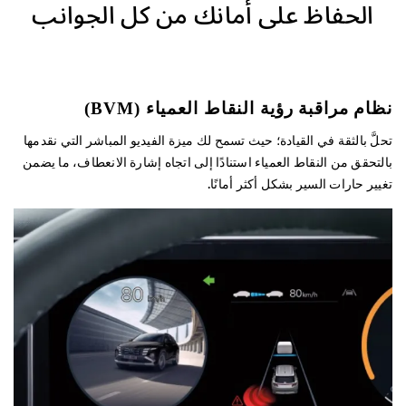
الحفاظ على أمانك من كل الجوانب
التصميم
الأداء
الأمان
نظام مراقبة رؤية النقاط العمياء (BVM)
تحلَّ بالثقة في القيادة؛ حيث تسمح لك ميزة الفيديو المباشر التي نقدمها
الراحة
بالتحقق من النقاط العمياء استنادًا إلى اتجاه إشارة الانعطاف، ما يضمن
تغيير حارات السير بشكل أكثر أمانًا.
المواصفات
السيارة الهجينة
السيارة الهجينة القابلة للشحن
الطراز N Line