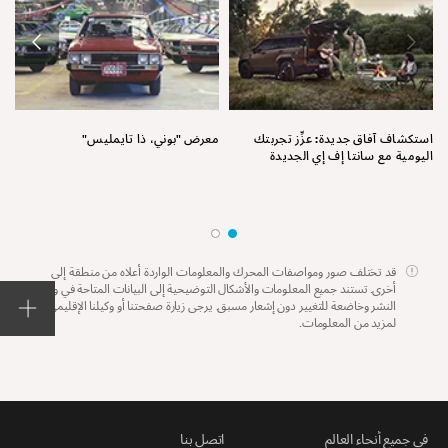
نق
استكشاف آفاق جديدة: عزِّز تجربتك
معرض "بوني، ذا تايمليس"
اليومية مع سانتا إف إي الجديدة
قد تختلف صور ومواصفات المحرك والمعلومات الواردة أعلاه من منطقة إلى
أخرى. تستند جميع المعلومات والأشكال التوضيحية إلى البيانات المتاحة في وقت
النشر وخاضعة للتغيير دون إشعار مسبق. يرجى زيارة صفحتنا أو وكيلنا الإقليمي
لمزيد من المعلومات.
في جميع أنحاء العالم
اتصل بنا