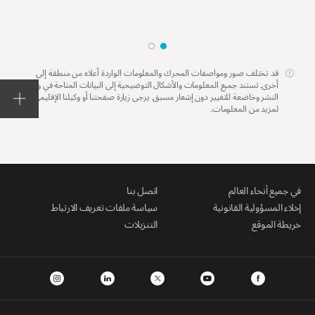
قد تختلف صور ومواصفات المحرك والمعلومات الواردة أعلاه من منطقة إلى
أخرى. تستند جميع المعلومات والأشكال التوضيحية إلى البيانات المتاحة في وقت
النشر وخاضعة للتغيير دون إشعار مسبق. يرجى زيارة صفحتنا أو وكيلنا الإقليمي
لمزيد من المعلومات.
في جميع أنحاء العالم
اتصل بنا
إخلاء المسؤولية القانونية
سياسة ملفات تعريف الارتباط
خريطة الموقع
التنزيلات