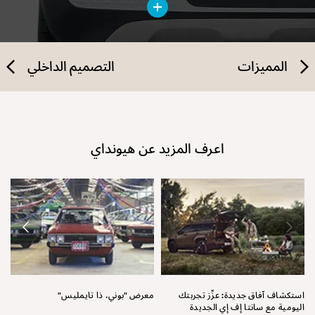
المميزات
التصميم الداخلي
اعرف المزيد عن هيونداي
نق
استكشاف آفاق جديدة: عزِّز تجربتك
معرض "بوني، ذا تايمليس"
اليومية مع سانتا إف إي الجديدة