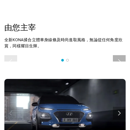
由您主宰
全新KONA揉合立體車身線條及時尚進取風格，無論從任何角度欣
賞，同樣耀目生輝。