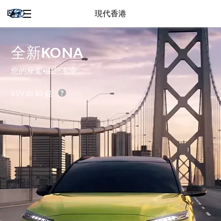
現代香港
全新KONA
您的座駕•由您主宰
SUV 由 $0 起