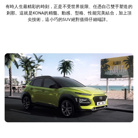
外型
有時人生最精彩的時刻，正是不受世界規限、任憑自己雙手塑造的
剎那。這就是KONA的精髓。動感、型格、性能完美結合，加上頂
尖技術，這小巧的SUV絕對值得仔細端詳。
車廂
性能
安全
便利
規格