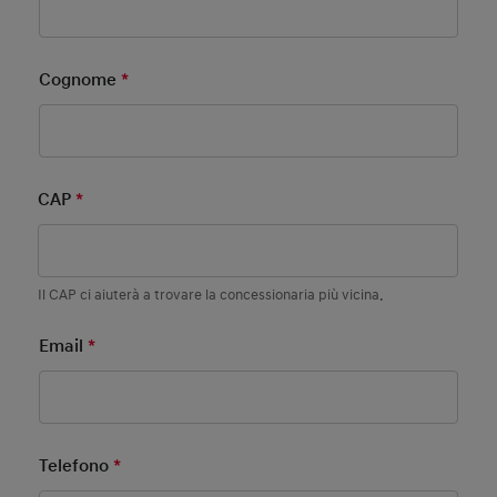
Cognome
*
Mandatory Field
CAP
*
Mandatory Field
Il CAP ci aiuterà a trovare la concessionaria più vicina.
Email
*
Mandatory Field
Telefono
*
Mandatory Field