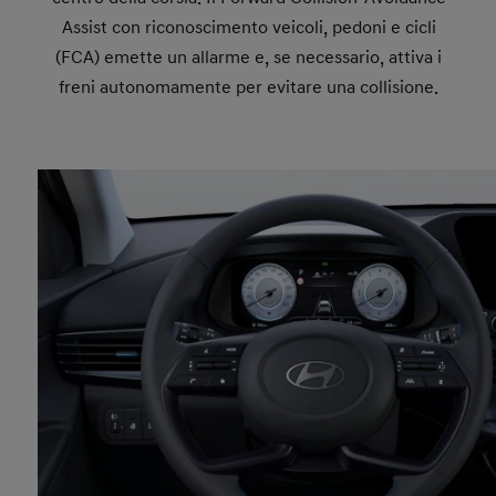
Assist con riconoscimento veicoli, pedoni e cicli
(FCA) emette un allarme e, se necessario, attiva i
freni autonomamente per evitare una collisione.