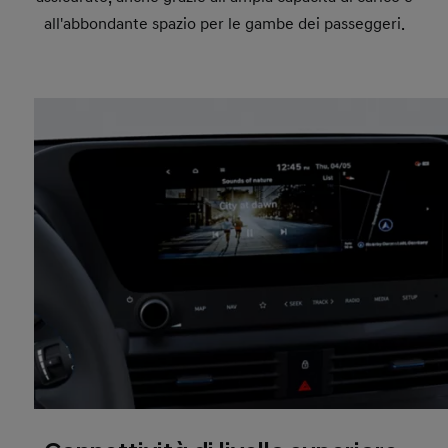
all'abbondante spazio per le gambe dei passeggeri.