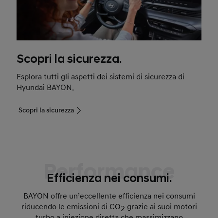
Scopri la sicurezza.
Esplora tutti gli aspetti dei sistemi di sicurezza di
Hyundai BAYON.
Scopri la sicurezza
Performance
Efficienza nei consumi.
BAYON offre un’eccellente efficienza nei consumi
riducendo le emissioni di
CO
grazie ai suoi motori
2
turbo a iniezione diretta che massimizzano