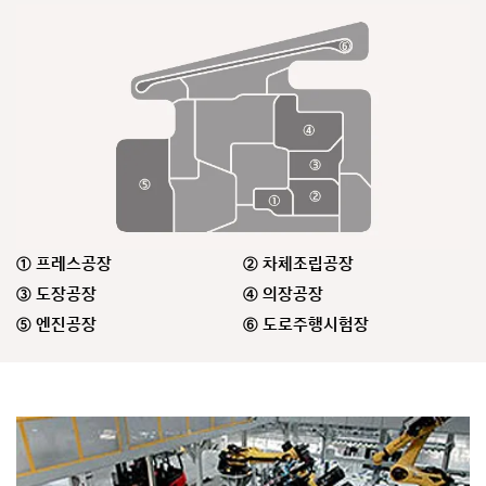
①
프레스공장
②
차체조립공장
③
도장공장
④
의장공장
⑤
엔진공장
⑥
도로주행시험장