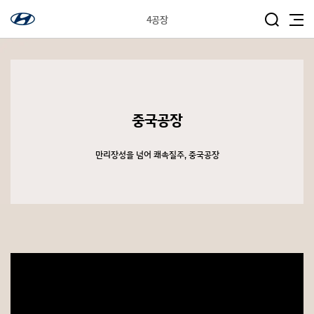
4공장
중국공장
만리장성을 넘어 쾌속질주, 중국공장