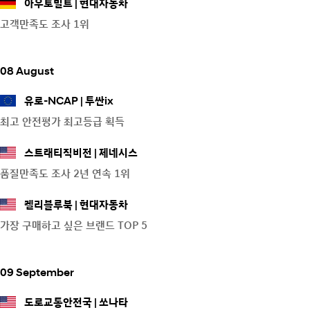
아우토빌트
현대자동차
고객만족도 조사 1위
08 August
유로-NCAP
투싼ix
최고 안전평가 최고등급 획득
스트래티직비전
제네시스
품질만족도 조사 2년 연속 1위
켈리블루북
현대자동차
가장 구매하고 싶은 브랜드 TOP 5
09 September
도로교통안전국
쏘나타