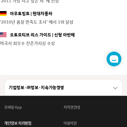
‘2011 가장 사고 싶은 차’ 에 선정
아우토빌트
현대자동차
‘2010년 품질 만족도 조사’ 에서 1위 달성
오토모티브 리스 가이드
신형 아반떼
미국서 최우수 잔존가치상 수상
챗
봇
기업정보 · IR정보 · 지속가능경영
모바일 App
저작권안내
개인정보 처리방침
이용약관