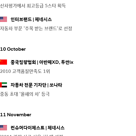
신차평가에서 최고등급 5스타 획득
인터브랜드
제네시스
자동차 부문 '주목 받는 브랜드'로 선정
10 October
중국질량협회
아반떼XD, 투싼ix
2010 고객품질만족도 1위
자동차 전문 기자단
쏘나타
중동 초대 '올해의 차' 등극
11 November
컨슈머다이제스트
제네시스