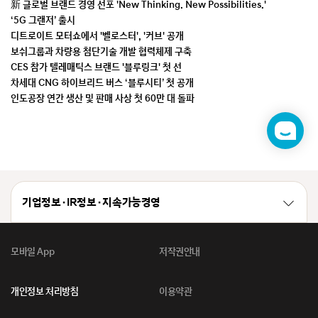
新 글로벌 브랜드 경영 선포 'New Thinking. New Possibilities.'
‘5G 그랜저’ 출시
디트로이트 모터쇼에서 '벨로스터', '커브' 공개
보쉬그룹과 차량용 첨단기술 개발 협력체제 구축
CES 참가 텔레매틱스 브랜드 '블루링크' 첫 선
차세대 CNG 하이브리드 버스 ‘블루시티’ 첫 공개
인도공장 연간 생산 및 판매 사상 첫 60만 대 돌파
챗
봇
기업정보 · IR정보 · 지속가능경영
모바일 App
저작권안내
개인정보 처리방침
이용약관