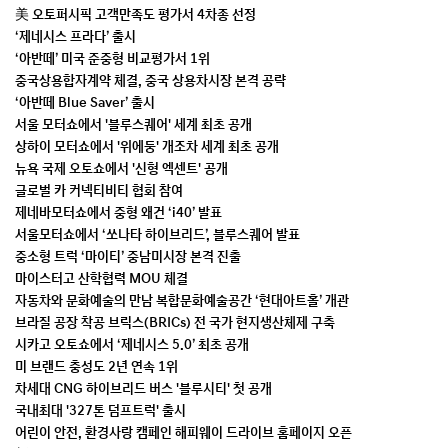
美 오토퍼시픽 고객만족도 평가서 4차종 선정
‘제네시스 프라다’ 출시
‘아반떼’ 미국 준중형 비교평가서 1위
중국상용합자계약 체결, 중국 상용차시장 본격 공략
‘아반떼 Blue Saver’ 출시
서울 모터쇼에서 '블루스퀘어' 세계 최초 공개
상하이 모터쇼에서 '위에둥' 개조차 세계 최초 공개
뉴욕 국제 오토쇼에서 '신형 엑센트' 공개
글로벌 카 커넥티비티 협회 참여
제네바모터쇼에서 중형 왜건 ‘i40’ 발표
서울모터쇼에서 ‘쏘나타 하이브리드’, 블루스퀘어 발표
중소형 트럭 ‘마이티’ 중남미시장 본격 진출
마이스터고 산학협력 MOU 체결
자동차와 문화예술의 만남 복합문화예술공간 ‘현대아트홀’ 개관
브라질 공장 착공 브릭스(BRICs) 전 국가 현지생산체제 구축
시카고 오토쇼에서 ‘제네시스 5.0’ 최초 공개
미 브랜드 충성도 2년 연속 1위
차세대 CNG 하이브리드 버스 '블루시티' 첫 공개
국내최대 '327톤 덤프트럭' 출시
어린이 안전, 환경사랑 캠페인 해피웨이 드라이브 홈페이지 오픈