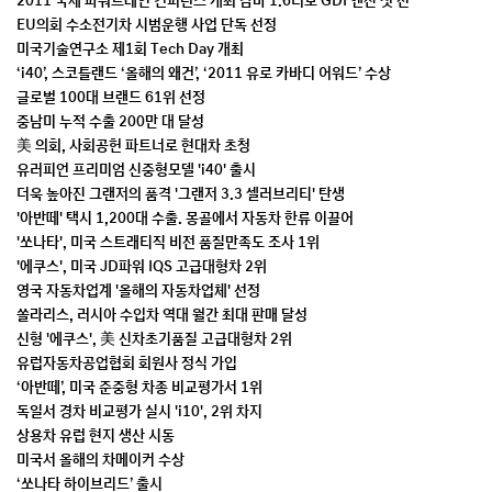
2011 국제 파워트레인 컨퍼런스 개최 감마 1.6터보 GDI 엔진 첫 선
EU의회 수소전기차 시범운행 사업 단독 선정
미국기술연구소 제1회 Tech Day 개최
‘i40’, 스코틀랜드 ‘올해의 왜건’, ‘2011 유로 카바디 어워드’ 수상
글로벌 100대 브랜드 61위 선정
중남미 누적 수출 200만 대 달성
美 의회, 사회공헌 파트너로 현대차 초청
유러피언 프리미엄 신중형모델 'i40' 출시
더욱 높아진 그랜저의 품격 '그랜저 3.3 셀러브리티' 탄생
'아반떼' 택시 1,200대 수출. 몽골에서 자동차 한류 이끌어
'쏘나타', 미국 스트래티직 비전 품질만족도 조사 1위
'에쿠스', 미국 JD파워 IQS 고급대형차 2위
영국 자동차업계 '올해의 자동차업체' 선정
쏠라리스, 러시아 수입차 역대 월간 최대 판매 달성
신형 '에쿠스', 美 신차초기품질 고급대형차 2위
유럽자동차공업협회 회원사 정식 가입
‘아반떼’, 미국 준중형 차종 비교평가서 1위
독일서 경차 비교평가 실시 'i10', 2위 차지
상용차 유럽 현지 생산 시동
미국서 올해의 차메이커 수상
‘쏘나타 하이브리드’ 출시