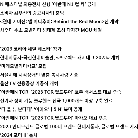
N 페스티벌 최종전서 신형 '아반떼 N1 컵 카’ 공개
소비자 최우선의 중고차사업 출범
<현대 커미션: 엘 아나추이: Behind the Red Moon>전 개막
사우디 수소 모빌리티 생태계 조성 다자간 MOU 체결
‘2023 코리아 세일 페스타’ 참가
현대자동차-국립현대미술관, ≪프로젝트 해시태그 2023≫ 개최
‘미래모빌리티학교’ 모집
서울시에 시각장애인 맞춤 복지차량 기증
울산 EV 전용공장 기공식 개최
'아반떼N TCR' '2023 TCR 월드투어' 호주 배서스트 대회 우승
전기차 정비 가능 블루핸즈 전국 1,000개소 이상 구축 완료
‘디 올 뉴 싼타페’, ‘아이오닉 5 N’ 북미 공개
'아반떼N TCR' '2023 TCR 월드투어' 마카오 대회 우승
2023 인터브랜드 글로벌 100대 브랜드 현대자동차, 글로벌 브랜드 가치
‘2024 포터 II’ 출시