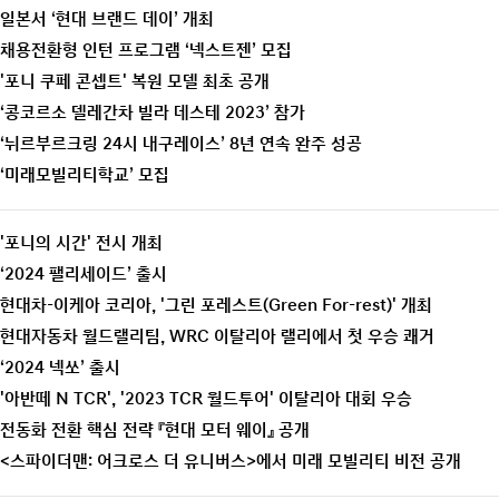
일본서 ‘현대 브랜드 데이’ 개최
채용전환형 인턴 프로그램 ‘넥스트젠’ 모집
'포니 쿠페 콘셉트' 복원 모델 최초 공개
‘콩코르소 델레간차 빌라 데스테 2023’ 참가
‘뉘르부르크링 24시 내구레이스’ 8년 연속 완주 성공
‘미래모빌리티학교’ 모집
'포니의 시간' 전시 개최
‘2024 팰리세이드’ 출시
현대차-이케아 코리아, '그린 포레스트(Green For-rest)' 개최
현대자동차 월드랠리팀, WRC 이탈리아 랠리에서 첫 우승 쾌거
‘2024 넥쏘’ 출시
'아반떼 N TCR', '2023 TCR 월드투어' 이탈리아 대회 우승
전동화 전환 핵심 전략 『현대 모터 웨이』 공개
<스파이더맨: 어크로스 더 유니버스>에서 미래 모빌리티 비전 공개