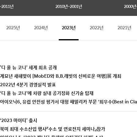
~2011년
2010년~2001년
2000년
2025년
2024년
2023년
2022년
2021년
'디 올 뉴 코나' 세계 최초 공개
계묘년 새해맞이 [MobED와 B.B.래빗의 신비로운 여행]展 개최
2022년 4분기 경영실적 발표
‘디 올 뉴 코나’에 차량 실내 공기정화 신기술 탑재
아이오닉6, 유럽 안전성 평가서 대형 패밀리카 부문 ‘최우수(Best in Cla
‘2023 마이티’ 출시
북미 최대 수소산업 행사『수소 및 연료전지 세미나』참가