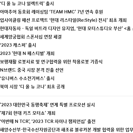
‘디 올 뉴 코나 일렉트릭’ 출시
아마추어 동호회 레이싱팀 ‘TEAM HMC’ 7년 연속 후원
업사이클링 패션 프로젝트 ‘현대 리스타일(Re:Style) 전시’ 최초 개최
현대자동차 - 독일 비트라 디자인 뮤지엄, ‘현대 모터스튜디오 부산’ <홈
세계양궁협회 스폰서십 연장 체결
‘2023 캐스퍼’ 출시
2023 '현대 N 페스티벌' 개최
보행재활 로봇치료 및 연구협력을 위한 착용로봇 기증식
N브랜드 중국 시장 본격 진출 선언
‘유니버스 수소전기버스’ 출시
북미 시장 ‘디 올 뉴 코나’ 최초 공개
'2023 대한민국 동행축제' 연계 특별 프로모션 실시
'제7회 현대 키즈 모터쇼' 개최
‘아반떼 N TCR’, ‘2023 TCR 차이나 챔피언십’ 출전
해양수산부-한국수산자원공단과 해조류 블루카본 개발 협력을 위한 업