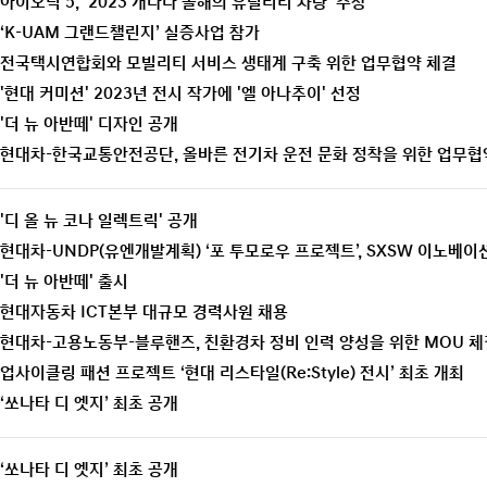
아이오닉 5, ‘2023 캐나다 올해의 유틸리티 차량’ 수상
‘K-UAM 그랜드챌린지’ 실증사업 참가
전국택시연합회와 모빌리티 서비스 생태계 구축 위한 업무협약 체결
'현대 커미션' 2023년 전시 작가에 '엘 아나추이' 선정
'더 뉴 아반떼' 디자인 공개
현대차-한국교통안전공단, 올바른 전기차 운전 문화 정착을 위한 업무협
'디 올 뉴 코나 일렉트릭' 공개
현대차-UNDP(유엔개발계획) ‘포 투모로우 프로젝트’, SXSW 이노베
'더 뉴 아반떼' 출시
현대자동차 ICT본부 대규모 경력사원 채용
현대차-고용노동부-블루핸즈, 친환경차 정비 인력 양성을 위한 MOU 체
업사이클링 패션 프로젝트 ‘현대 리스타일(Re:Style) 전시’ 최초 개최
‘쏘나타 디 엣지’ 최초 공개
‘쏘나타 디 엣지’ 최초 공개