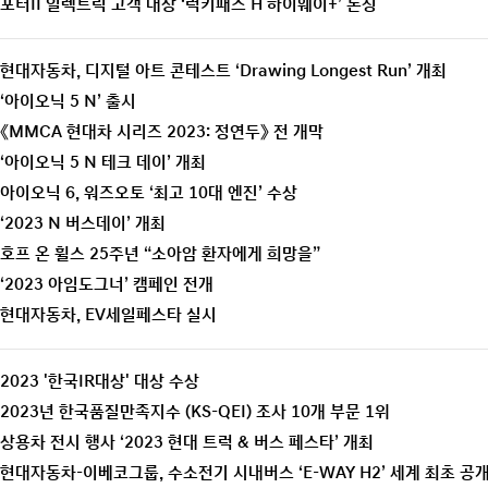
포터II 일렉트릭 고객 대상 ‘럭키패스 H 하이웨이+’ 론칭
현대자동차, 디지털 아트 콘테스트 ‘Drawing Longest Run’ 개최
‘아이오닉 5 N’ 출시
《MMCA 현대차 시리즈 2023: 정연두》 전 개막
‘아이오닉 5 N 테크 데이’ 개최
아이오닉 6, 워즈오토 ‘최고 10대 엔진’ 수상
‘2023 N 버스데이’ 개최
호프 온 휠스 25주년 “소아암 환자에게 희망을”
‘2023 아임도그너’ 캠페인 전개
현대자동차, EV세일페스타 실시
2023 '한국IR대상' 대상 수상
2023년 한국품질만족지수 (KS-QEI) 조사 10개 부문 1위
상용차 전시 행사 ‘2023 현대 트럭 & 버스 페스타’ 개최
현대자동차-이베코그룹, 수소전기 시내버스 ‘E-WAY H2’ 세계 최초 공