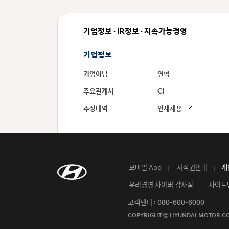
기업정보 · IR정보 · 지속가능경영
기업정보
기업이념
연혁
주요관계사
CI
수상내역
인재채용
모바일 App
저작권안내
개
윤리경영 사이버 감사실
사이트
고객센터 : 080-600-6000
COPYRIGHT ⓒ HYUNDAI MOTOR C