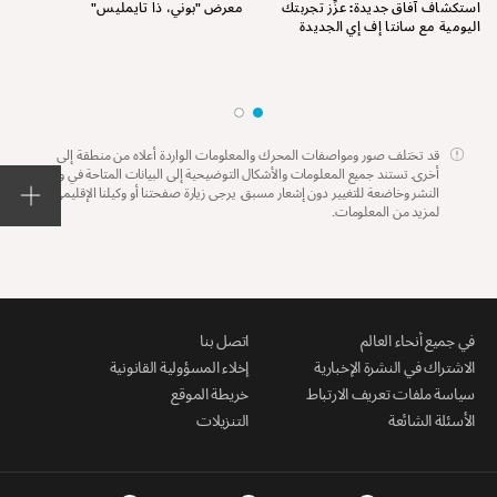
استكشاف آفاق جديدة: عزِّز تجربتك
معرض "بوني، ذا تايمليس"
اليومية مع سانتا إف إي الجديدة
قد تختلف صور ومواصفات المحرك والمعلومات الواردة أعلاه من منطقة إلى
أخرى. تستند جميع المعلومات والأشكال التوضيحية إلى البيانات المتاحة في وقت
النشر وخاضعة للتغيير دون إشعار مسبق. يرجى زيارة صفحتنا أو وكيلنا الإقليمي
لمزيد من المعلومات.
في جميع أنحاء العالم
اتصل بنا
الاشتراك في النشرة الإخبارية
إخلاء المسؤولية القانونية
سياسة ملفات تعريف الارتباط
خريطة الموقع
الأسئلة الشائعة
التنزيلات