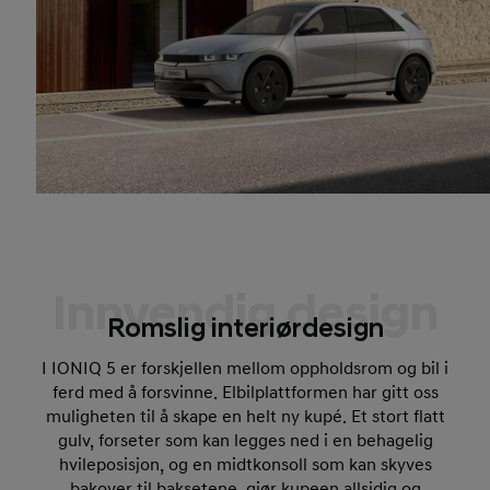
Innvendig design
Romslig interiørdesign
I IONIQ 5 er forskjellen mellom oppholdsrom og bil i
ferd med å forsvinne. Elbilplattformen har gitt oss
muligheten til å skape en helt ny kupé. Et stort flatt
gulv, forseter som kan legges ned i en behagelig
hvileposisjon, og en midtkonsoll som kan skyves
bakover til baksetene, gjør kupeen allsidig og