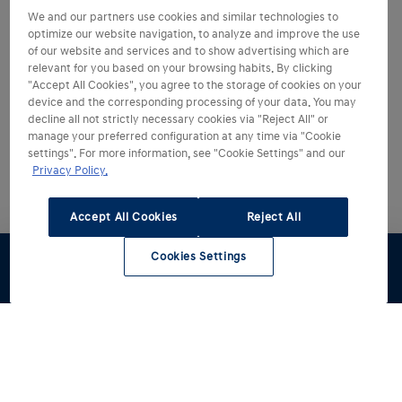
We and our partners use cookies and similar technologies to
optimize our website navigation, to analyze and improve the use
of our website and services and to show advertising which are
relevant for you based on your browsing habits. By clicking
"Accept All Cookies", you agree to the storage of cookies on your
device and the corresponding processing of your data. You may
decline all not strictly necessary cookies via "Reject All" or
manage your preferred configuration at any time via "Cookie
settings". For more information, see "Cookie Settings" and our
Privacy Policy.
Accept All Cookies
Reject All
Cookies Settings
Konfigurator
Prøvekjøring
Pristilbud
Forhandlere
Lagerbil
1
IONIQ 5 Standard Range RWD – Strømforbruk: 15,6
kWt/100km. CO2-utslipp: 0 g/km. Rekkevidde: Inntil
440 km (WLTP). IONIQ 5 Long Range RWD –
Strømforbruk: 16,0-17,0 kWt/100km. CO2-utslipp: 0
g/km. Rekkevidde: Inntil 570 km (WLTP). IONIQ 5 Long
Range AWD – Strømforbruk: 16,8-18,2 kWt/100km.
CO2-utslipp 0 g/km. Rekkevidde: Inntil 546 km (WLTP).