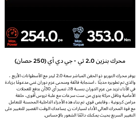
محرك بنزين 2.0 تي - جي دي أي (250 حصان)
يوفر محرك التوربو ذو الحقن المباشر سعة 2.0 ليتر مع الأسطوانات الأربع ،
والذي تم تطويره حديثًا ، استجابة فائقة ومنحنى عزم دوران غني مدعومًا بزيادة
في الأداء تزيد من عزم الدوران بنسبة 8٪. تتميز أي 30أن بدفع للعجلات
الأمامية وناقل حركة يدوي من ست سرعات مع علبة تروس أقوى، حلقة
مزامن كربونية ، وقابض قوي. تم بناء هذه الأجزاء الداخلية المحسنة للتعامل
مع قوة المحرك العالي الأداء لسيارات ن. يساعدك الوقت القصير للتغيير على
التغيير السريع بحيث يمكنك دائمًا الشعور بالإحساس.