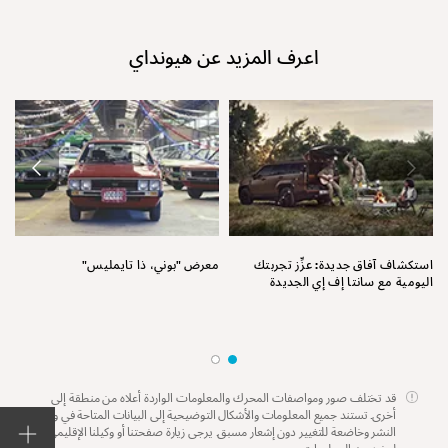
اعرف المزيد عن هيونداي
نق
استكشاف آفاق جديدة: عزِّز تجربتك
معرض "بوني، ذا تايمليس"
اليومية مع سانتا إف إي الجديدة
قد تختلف صور ومواصفات المحرك والمعلومات الواردة أعلاه من منطقة إلى
أخرى. تستند جميع المعلومات والأشكال التوضيحية إلى البيانات المتاحة في وقت
النشر وخاضعة للتغيير دون إشعار مسبق. يرجى زيارة صفحتنا أو وكيلنا الإقليمي