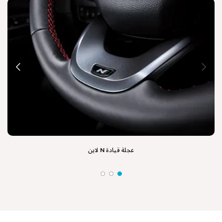
عجلة قيادة N لاين