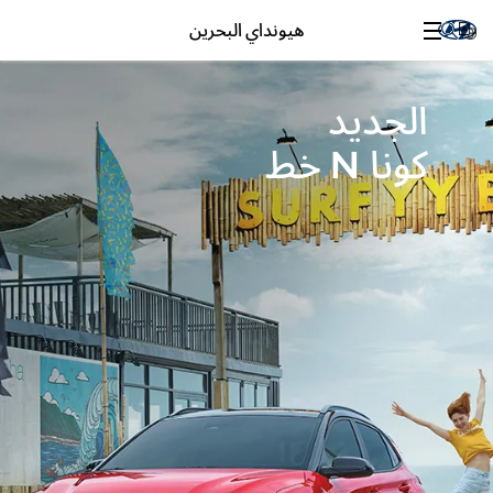
هيونداي البحرين
الجديد
كونا N خط