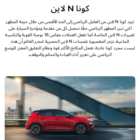
التصميم الخارجي
كونا N لاين
التصميم الداخلي
تزيد كونا N لاين من العامل الرياضي إلى الحد الأقصى من خلال حزمة المظهر
التي تبرز المظهر الرياضي حقًا. تحصل كل من مقدمة ومؤخرة السيارة على
تغييرات N لاين الخاصة كما تفعل العجلات مقاس 18 بوصة القوية والتكسية
الأداء
الجانبية. تزخر المقصورة بلمسات N لاين الحصرية لتخبر العالم أن هذه
ليست مجرد كونا عادية. تعمل المكابح الأكثر قوة ونظام التعليق المعزز للوضع
الأمان
الرياضي على تعزيز أداء القيادة والتحكم والتوقف.
الراحة
المواصفات
الهجينة
N خط