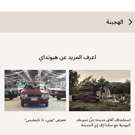
الهجينة
اعرف المزيد عن هيونداي
نق
استكشاف آفاق جديدة: عزِّز تجربتك
معرض "بوني، ذا تايمليس"
اليومية مع سانتا إف إي الجديدة