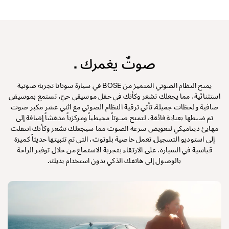
صوتٌ يغمرك .
يمنح النظام الصوتي المتميز من BOSE في سيارة سوناتا تجربة صوتية
استثنائية، مما يجعلك تشعر وكأنك في حفل موسيقي حيّ، تستمع بموسيقى
صافية ولحظات جميلة. تأتي ترقية النظام الصوتي مع اثني عشر مكبر صوت
تم ضبطها بعناية فائقة، لتمنح صـوتاً محيطياً ومركزياً مدهشاً إضافة إلى
مهايئ ديناميكي لتعويض سرعة الصوت مما سيجعلك تشعر وكأنك انتقلت
إلى استوديو التسجيل. تعمل خاصية بلوتوث، التي تم تثبيتها حديثاً كميزة
قياسية في السيارة، على الارتقاء بتجربة الاستماع من خلال توفير الراحة
بالوصول إلى هاتفك الذكي بدون استخدام يديك.