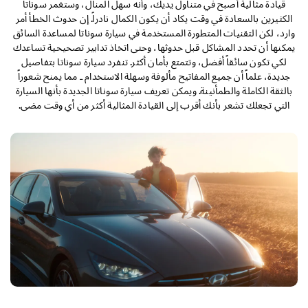
قيادة مثالية أصبح في متناول يديك، وأنه سهل المنال، وستغمر سوناتا
الكثيرين بالسعادة في وقت يكاد أن يكون الكمال نادراً. إن حدوث الخطأ أمر
وارد، لكن التقنيات المتطورة المستخدمة في سيارة سوناتا لمساعدة السائق
يمكنها أن تحدد المشاكل قبل حدوثها، وحتى اتخاذ تدابير تصحيحية تساعدك
لكي تكون سائقاً أفضل، وتتمتع بأمان أكثر. تنفرد سيارة سوناتا بتفاصيل
جديدة، علماً أن جميع المفاتيح مألوفة وسهلة الاستخدام ـ مما يمنح شعوراً
بالثقة الكاملة والطمأنينة. ويمكن تعريف سيارة سوناتا الجديدة بأنها السيارة
التي تجعلك تشعر بأنك أقرب إلى القيادة المثالية أكثر من أي وقت مضى.