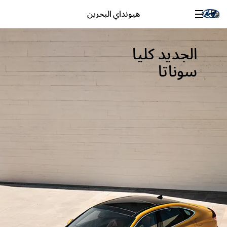
هيونداي البحرين
الجديد كليا
سوناتا