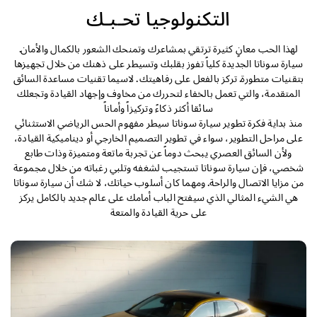
التصميم الخارجي
التكنولوجيا تحـبـك
التصميم الداخلي
لهذا الحب معانٍ كثيرة ترتقي بمشاعرك وتمنحك الشعور بالكمال والأمان.
سيارة سوناتا الجديدة كلياً تفوز بقلبك وتسيطر على ذهنك من خلال تجهيزها
بتقنيات متطورة. تركز بالفعل على رفاهيتك . لاسيما تقنيات مساعدة السائق
الأداء
المتقدمة، والتي تعمل بالخفاء لتحررك من مخاوف وإجهاد القيادة وتجعلك
سائقا أكثر ذكاءً وتركيزاً وأماناً
الأمان
منذ بداية فكرة تطوير سيارة سوناتا سيطر مفهوم الحس الرياضي الاستثنائي
على مراحل التطوير، سواء في تطوير التصميم الخارجي أو ديناميكية القيادة،
الراحة
ولأن السائق العصري يبحث دوماً عن تجربة ماتعة ومتميزة وذات طابع
شخصي، فإن سيارة سوناتا تستجيب لشغفه وتلبي رغباته من خلال مجموعة
المواصفات
من مزايا الاتصال والراحة. ومهما كان أسلوب حياتك، لا شك أن سيارة سوناتا
هي الشيء المثالي الذي سيفتح الباب أمامك على عالم جديد بالكامل يركز
على حرية القيادة والمتعة