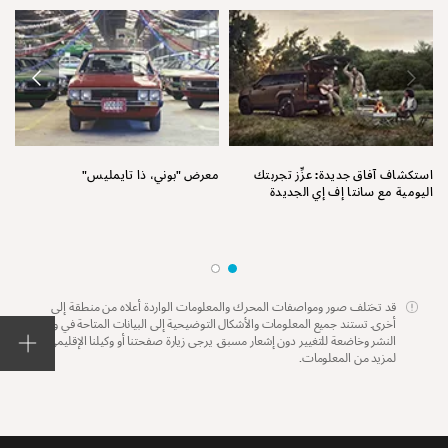
نق
استكشاف آفاق جديدة: عزِّز تجربتك
معرض "بوني، ذا تايمليس"
اليومية مع سانتا إف إي الجديدة
قد تختلف صور ومواصفات المحرك والمعلومات الواردة أعلاه من منطقة إلى
أخرى. تستند جميع المعلومات والأشكال التوضيحية إلى البيانات المتاحة في وقت
النشر وخاضعة للتغيير دون إشعار مسبق. يرجى زيارة صفحتنا أو وكيلنا الإقليمي
لمزيد من المعلومات.