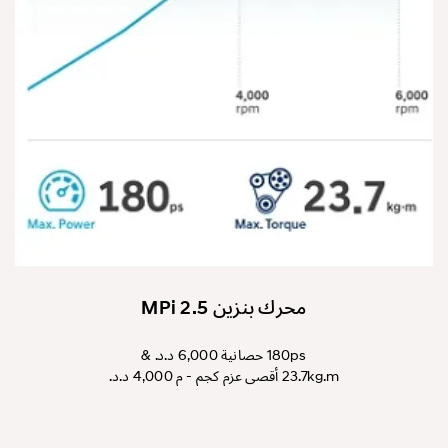
محرك بنزين MPi 2.5
180ps حصانية 6,000 د.د. &
23.7kg.m أقصى عزم كجم - م 4,000 د.د.