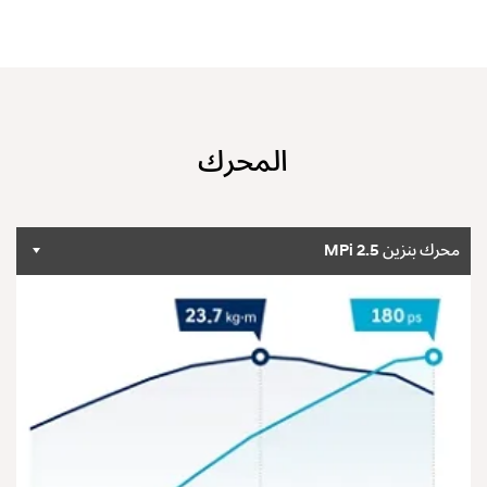
المحرك
محرك بنزين MPi 2.5