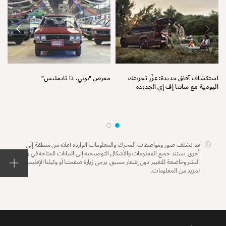
نق
استكشاف آفاق جديدة: عزِّز تجربتك
معرض "بوني، ذا تايمليس"
اليومية مع سانتا إف إي الجديدة
قد تختلف صور ومواصفات المحرك والمعلومات الواردة أعلاه من منطقة إلى
أخرى. تستند جميع المعلومات والأشكال التوضيحية إلى البيانات المتاحة في وقت
النشر وخاضعة للتغيير دون إشعار مسبق. يرجى زيارة صفحتنا أو وكيلنا الإقليمي
لمزيد من المعلومات.